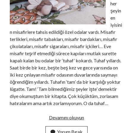
her
şeyin
en
iyisini
n misafirlere tahsis edildiği özel odalar vardı. Misafir
terlikleri, misafir tabakları, misafir bardakları, misafir
çikolataları, misafir sigaraları, misafir içkileri… Eve
misafir teşrif etmediği sürece kapıları mutlak surette
kapalı kalan bu odalar bir ‘tuhaf’ kokardı. Tuhaf yıllardı.
Saat birde bir kez, beşte beş kez ve gece yarısında on
iki kez çınlayan misafir odasının duvarlarında saymayı
öğrendiğim yıllardı. Tuhafın ‘tam’ da bir karşılığı yoktur
lügatte. Tam! ‘Tam bilmediğimiz şeyler işte’ demektir
diye okumuştum bir kitapta. Çok küçüktüm, zorlasam
hatıralarım ama artık zorlamıyorum. O da tuhaf…
Misafir
Devamını okuyun
Odaları
gibi
Yorum Bırak