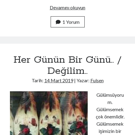
Acı
Devamını okuyun
Kaybımız
1 Yorum
Her Günün Bir Günü.. /
Değilim..
Tarih:
14 Mart 2019
| Yazar:
Fulsen
Gülümsüyoru
m.
Gülümsemek
çok önemlidir.
Gülümsemek
işimizin bir