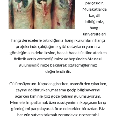
parçasıdır.
Mülakatlarda
kaç dil
bildiğimiz,
hangi
üniversiteleri
hangi derecelerle bitirdiğimiz, hangi kurumların hangi
projelerinde çalıştığımız gibi detayların yanı sıra
gömleğimizin dekoltesine, bacak bacak üstüne atarken
firiktik verip vermediğimize ve hepsinden öte nasıl
gülümsediğimize bakılarak özgeçmişlerimiz
değerlendirilir.
Gülümsüyorum. Kapıdan girerken, asansörden çıkarken,
çayımı doldururken, masama geçip bilgisayarımı
açarken kiminle göz göze gelsem gülümsüyorum.
Memelerim patlamak üzere, sutyenimin kopçasını kırıp
gömleğimi parçalayarak firar edecekler birazdan. Biz
her gün sutyen takmak zorundayız, prezantabl