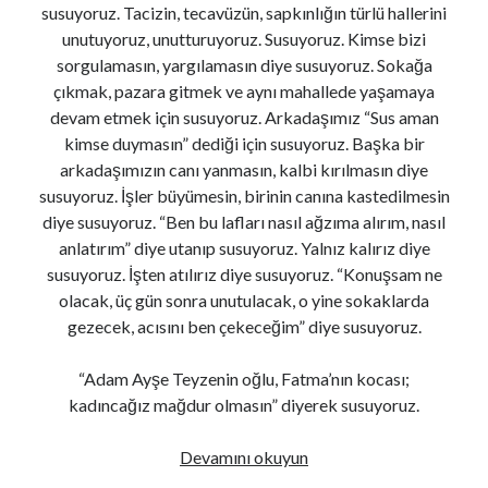
susuyoruz. Tacizin, tecavüzün, sapkınlığın türlü hallerini
unutuyoruz, unutturuyoruz. Susuyoruz. Kimse bizi
sorgulamasın, yargılamasın diye susuyoruz. Sokağa
çıkmak, pazara gitmek ve aynı mahallede yaşamaya
devam etmek için susuyoruz. Arkadaşımız “Sus aman
kimse duymasın” dediği için susuyoruz. Başka bir
arkadaşımızın canı yanmasın, kalbi kırılmasın diye
susuyoruz. İşler büyümesin, birinin canına kastedilmesin
diye susuyoruz. “Ben bu lafları nasıl ağzıma alırım, nasıl
anlatırım” diye utanıp susuyoruz. Yalnız kalırız diye
susuyoruz. İşten atılırız diye susuyoruz. “Konuşsam ne
olacak, üç gün sonra unutulacak, o yine sokaklarda
gezecek, acısını ben çekeceğim” diye susuyoruz.
“Adam Ayşe Teyzenin oğlu, Fatma’nın kocası;
kadıncağız mağdur olmasın” diyerek susuyoruz.
Şşşt!
Devamını okuyun
Kızlar