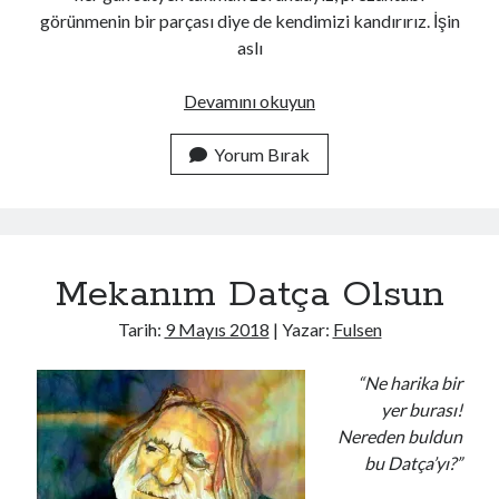
görünmenin bir parçası diye de kendimizi kandırırız. İşin
aslı
Her
Devamını okuyun
Günün
Bir
Yorum Bırak
Günü..
/
Değilim..
Mekanım Datça Olsun
Tarih:
9 Mayıs 2018
| Yazar:
Fulsen
“Ne harika bir
yer burası!
Nereden buldun
bu Datça’yı?”