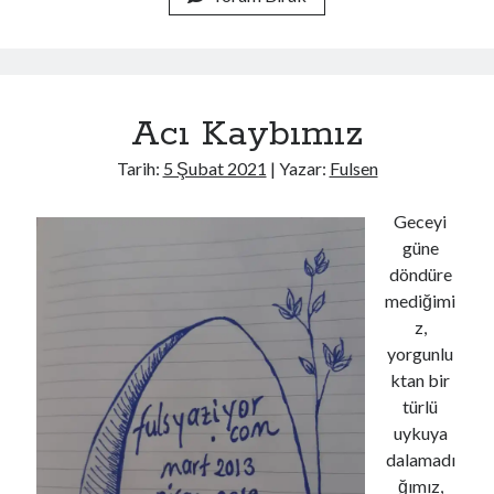
Tuhaf
Bir
Şey
Acı Kaybımız
Tarih:
5 Şubat 2021
| Yazar:
Fulsen
Geceyi
güne
döndüre
mediğimi
z,
yorgunlu
ktan bir
türlü
uykuya
dalamadı
ğımız,