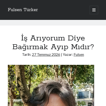
Fulsen Türker
ana
menüyü
Yan
aç
İçerdekiler
Menü
Fulsen
Apolitik
Türker
İş Arıyorum Diye
Bavul Dergi
Düşününce
Yazılar
Bağırmak Ayıp Mıdır?
Eski Kelamlar
Genel
Tarih:
27 Temmuz 2026
| Yazar:
Fulsen
Giriş
Hatıra
Hikaye
İtirafname
Kategorisiz
Kelimeler
Sanat İşleri
Uncategorized
Yemek Bloğu Değil