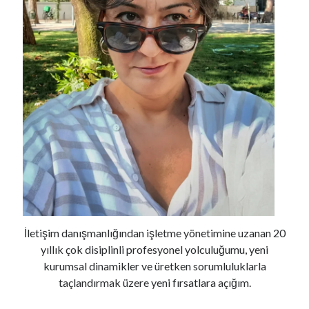
Son Yazılar
İş Arıyorum Diye Bağırmak Ayıp Mıdır?
Devren Kiralık Hayaller..
Zeytin Kreması Tarifi ve İçimizdeki İtalyan Aşkı
Biber Çorbası Tarifi ve 80’lerde Doğmuş Çocukların 40’lı Yaşlara Dair
Dertleri *
Misafir Odaları gibi Tuhaf Bir Şey
Son yorumlar
Devren Kiralık Hayaller..
için
Önder Güngör
İletişim danışmanlığından işletme yönetimine uzanan 20
Devren Kiralık Hayaller..
için
Ayşe Özden
yıllık çok disiplinli profesyonel yolculuğumu, yeni
Devren Kiralık Hayaller..
için
Seyfi
kurumsal dinamikler ve üretken sorumluluklarla
Bir yalan söyledim, gerçek oldu..
için
Bircan
taçlandırmak üzere yeni fırsatlara açığım.
Biber Çorbası Tarifi ve 80’lerde Doğmuş Çocukların 40’lı Yaşlara Dair
Dertleri *
için
Öznil