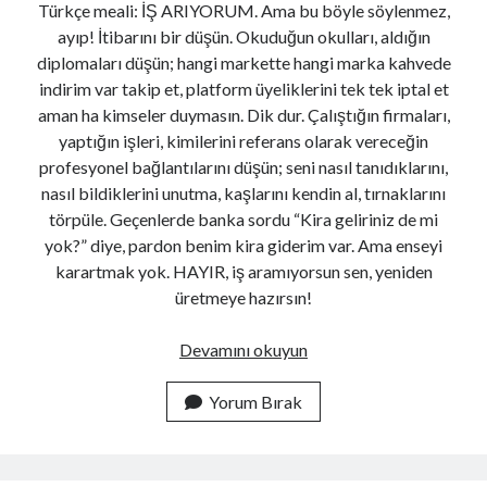
Türkçe meali: İŞ ARIYORUM. Ama bu böyle söylenmez,
ayıp! İtibarını bir düşün. Okuduğun okulları, aldığın
diplomaları düşün; hangi markette hangi marka kahvede
Haberdar Olun
indirim var takip et, platform üyeliklerini tek tek iptal et
aman ha kimseler duymasın. Dik dur. Çalıştığın firmaları,
E-mail adresi:
yaptığın işleri, kimilerini referans olarak vereceğin
profesyonel bağlantılarını düşün; seni nasıl tanıdıklarını,
nasıl bildiklerini unutma, kaşlarını kendin al, tırnaklarını
törpüle. Geçenlerde banka sordu “Kira geliriniz de mi
yok?” diye, pardon benim kira giderim var. Ama enseyi
karartmak yok. HAYIR, iş aramıyorsun sen, yeniden
üretmeye hazırsın!
280 Karakter
İş
Devamını okuyun
Arıyorum
Diye
Yorum Bırak
Fulsen Türker
Takip Et
Bağırmak
Kadının biri (ara sıra) çabaladı...
Ayıp
Mıdır?
Fulsen Türker
@fulsfulss
·
4 Ağu