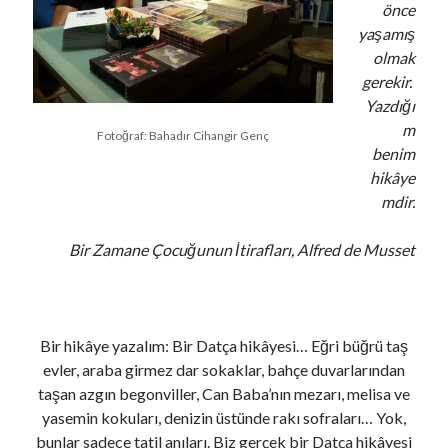
önce
yaşamış
olmak
gerekir.
Yazdığı
m
Fotoğraf: Bahadır Cihangir Genç
benim
hikâye
mdir.
Bir Zamane Çocuğunun İtirafları, Alfred de Musset
Bir hikâye yazalım: Bir Datça hikâyesi… Eğri büğrü taş
evler, araba girmez dar sokaklar, bahçe duvarlarından
taşan azgın begonviller, Can Baba’nın mezarı, melisa ve
yasemin kokuları, denizin üstünde rakı sofraları… Yok,
bunlar sadece tatil anıları. Biz gerçek bir Datça hikâyesi