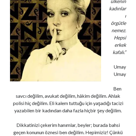
ülkenin
kadınlar
ı
örgütle
nemez.
Hepsi
erkek
kafalı.”
Umay
Umay
Ben
savcı değilim, avukat değilim, hâkim değilim. Ahlak
polisi hiç değilim. Eli kalem tuttuğu için yaşadığı tacizi
yazabilen bir kadından daha fazla hiçbir şey değilim.
Dikkatinizi çekerim hanımlar, beyler; burada bahsi
geçen konunun öznesi ben değilim. Hepimiziz! Çünkü