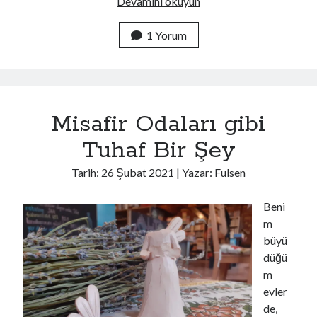
Biber
Devamını okuyun
Çorbası
Tarifi
1 Yorum
ve
80’lerde
Doğmuş
Çocukların
Misafir Odaları gibi
40’lı
Yaşlara
Tuhaf Bir Şey
Dair
Dertleri
Tarih:
26 Şubat 2021
| Yazar:
Fulsen
*
Beni
m
büyü
düğü
m
evler
de,