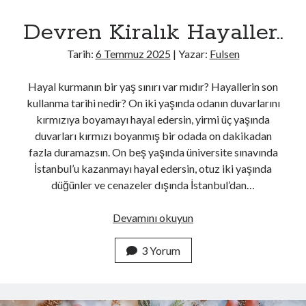
Elbet bir gün buluşacağız
Devren Kiralık Hayaller..
Bu böyle yarım kalmayacak..
Tarih:
6 Temmuz 2025
| Yazar:
Fulsen
selda tokat
@seldatokat
bulduğunuz carrefourlardan bulabildiğiniz sava'ları alın.
Hayal kurmanın bir yaş sınırı var mıdır? Hayallerin son
üzgünüm.
kullanma tarihi nedir? On iki yaşında odanın duvarlarını
kırmızıya boyamayı hayal edersin, yirmi üç yaşında
1
X
duvarları kırmızı boyanmış bir odada on dakikadan
fazla duramazsın. On beş yaşında üniversite sınavında
Fulsen Türker
@fulsfulss
·
1 Ağu
İstanbul’u kazanmayı hayal edersin, otuz iki yaşında
George Sand.
- Bu kahve bizi kesmez, rakıya geçelim mi?
düğünler ve cenazeler dışında İstanbul’dan…
Çağla Özden
@parmesankedisi
Devren
Devamını okuyun
Bir düşünürle ya da yazarla kahve içme hakkınız olsa
Kiralık
kimi seçerdiniz ve ilk sorunuz ne olurdu?
Hayaller..
3 Yorum
1
X
Fulsen Türker
@fulsfulss
·
28 Tem