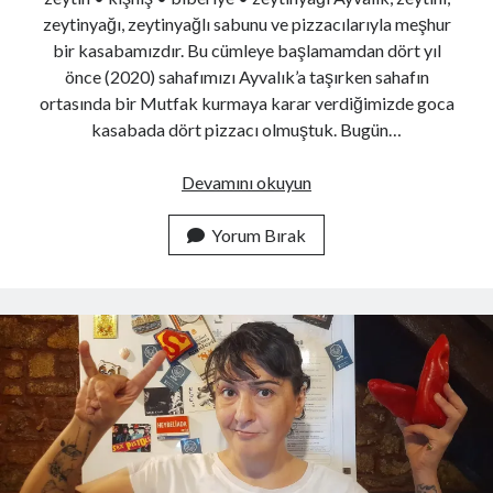
zeytinyağı, zeytinyağlı sabunu ve pizzacılarıyla meşhur
Resmi DOA sosyal medya hesapları veya
bir kasabamızdır. Bu cümleye başlamamdan dört yıl
http://doa.gov.tr adresi dışında yapılan açıklamalara
önce (2020) sahafımızı Ayvalık’a taşırken sahafın
itibar etmeyiniz.
ortasında bir Mutfak kurmaya karar verdiğimizde goca
1
3
X
kasabada dört pizzacı olmuştuk. Bugün…
Daha fazla yükle
Zeytin
Devamını okuyun
Kreması
Tarifi
Yorum Bırak
Arama
ve
İçimizdeki
İtalyan
Aşkı
Üst veri
Oturum aç
Kayıt akışı
Yorum akışı