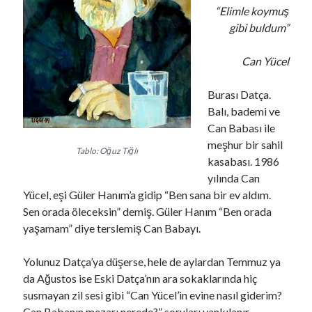
“Elimle koymuş
gibi buldum”
Can Yücel
Burası Datça.
Balı, bademi ve
Can Babası ile
meşhur bir sahil
Tablo: Oğuz Tığlı
kasabası. 1986
yılında Can
Yücel, eşi Güler Hanım’a gidip “Ben sana bir ev aldım.
Sen orada öleceksin” demiş. Güler Hanım “Ben orada
yaşamam” diye terslemiş Can Babayı.
Yolunuz Datça’ya düşerse, hele de aylardan Temmuz ya
da Ağustos ise Eski Datça’nın ara sokaklarında hiç
susmayan zil sesi gibi “Can Yücel’in evine nasıl giderim?
Can Babanın mezarı nerede?” soruları yankılanır.