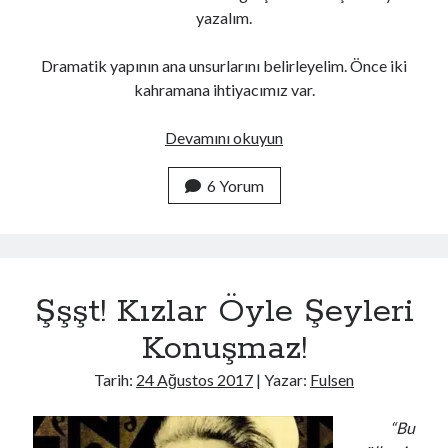
yazalım.
Dramatik yapının ana unsurlarını belirleyelim. Önce iki
kahramana ihtiyacımız var.
Balıkaşıran’dan
Devamını okuyun
Ötesi:
Bir
6 Yorum
Datça
Hikâyesi
Şşşt! Kızlar Öyle Şeyleri
Konuşmaz!
Tarih:
24 Ağustos 2017
| Yazar:
Fulsen
“Bu