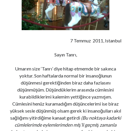
Son Yazılar
İş Arıyorum Diye Bağırmak Ayıp Mıdır?
Devren Kiralık Hayaller..
7 Temmuz 2011, Istanbul
Zeytin Kreması Tarifi ve İçimizdeki İtalyan Aşkı
Biber Çorbası Tarifi ve 80’lerde Doğmuş Çocukların 40’lı Yaşlara Dair
Sayın Tanrı,
Dertleri *
Misafir Odaları gibi Tuhaf Bir Şey
Umarım size ‘Tanrı’ diye hitap etmemde bir sakınca
yoktur. Son haftalarda normal bir insanoğlunun
düşünmesi gerektiğinden biraz daha fazlasını
Son yorumlar
düşünmüşüm. Düşündüklerim arasında cümlesini
Devren Kiralık Hayaller..
için
Önder Güngör
kurabildiklerimi kalemim yettiğince yazmışım.
Devren Kiralık Hayaller..
için
Ayşe Özden
Cümlesini henüz kuramadığım düşüncelerimi ise biraz
Devren Kiralık Hayaller..
için
Seyfi
yüksek sesle düşünmüş olsam gerek ki insanoğulları akıl
Bir yalan söyledim, gerçek oldu..
için
Bircan
sağlığımı yitirdiğime kanaat getirdi
(Bu noktaya kadarki
Biber Çorbası Tarifi ve 80’lerde Doğmuş Çocukların 40’lı Yaşlara Dair
cümlelerimde eylemlerimden miş’li geçmiş zamanla
Dertleri *
için
Öznil