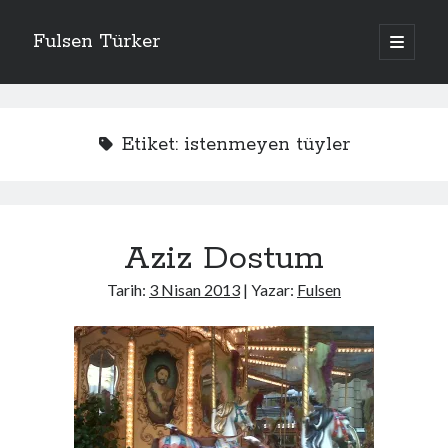
Fulsen Türker
ana
menüyü
Yan
aç
İçerdekiler
Menü
Apolitik
Etiket:
istenmeyen tüyler
Bavul Dergi
Düşününce
Eski Kelamlar
Genel
Aziz Dostum
Giriş
Hatıra
Tarih:
3 Nisan 2013
| Yazar:
Fulsen
Hikaye
İtirafname
Kategorisiz
Kelimeler
Sanat İşleri
Uncategorized
Yemek Bloğu Değil