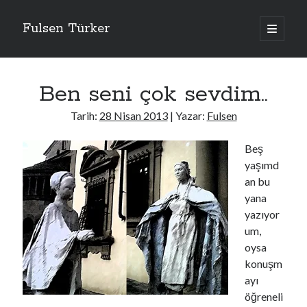
Fulsen Türker
ana
menüyü
Yan
aç
İçerdekiler
Menü
Ben seni çok sevdim..
Apolitik
Bavul Dergi
Tarih:
28 Nisan 2013
| Yazar:
Fulsen
Düşününce
Eski Kelamlar
Beş
Genel
yaşımd
Giriş
an bu
Hatıra
yana
Hikaye
yazıyor
İtirafname
um,
Kategorisiz
oysa
Kelimeler
konuşm
Sanat İşleri
ayı
Uncategorized
öğreneli
Yemek Bloğu Değil