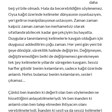
daha
beş yıl bile olmadı. Hala da becerebildiğim söylenemez.
Oysa kağıt üzerinde kelimeler dünyasının oyunbazıyım,
Son Yazılar
yeri gelirse manipülasyonun ustasıyım. Zaman zaman
kalpsiz zaman zaman ise merhametsiz olarak
İş Arıyorum Diye Bağırmak Ayıp Mıdır?
sıfatlandırabilecek kadar gerçekçiyim bu hayatta.
Devren Kiralık Hayaller..
Duygulara tanımlanmış kelimelerle kavgalı olduğum için
Zeytin Kreması Tarifi ve İçimizdeki İtalyan Aşkı
duygusuz addedilirim çoğu zaman. Her yeni gün yeni bir
Biber Çorbası Tarifi ve 80’lerde Doğmuş Çocukların 40’lı Yaşlara Dair
Dertleri *
şeye dönüşür, süreklilik halinde değişirim. Değişmeyen,
Misafir Odaları gibi Tuhaf Bir Şey
değiştiremediğim belki de değişmemesi gerekmeyen
tek şey kelimelerle yıllardır süregelen kavgam. Sessiz
harfler gibidir benim kelamlarım, sadece kağıt üzerinde
Son yorumlar
anlamlı. Nefes bulamaz benim kelamlarım, sesleri
çıkamaz…
Devren Kiralık Hayaller..
için
Önder Güngör
Devren Kiralık Hayaller..
için
Ayşe Özden
Çünkü ben inandım ki değerli olan ben söylemeden ne
Devren Kiralık Hayaller..
için
Seyfi
hissettiğimi anlayabilmeleriydi. Ve ben inandım ki
Bir yalan söyledim, gerçek oldu..
için
Bircan
anlamlı olan ben talep etmeden ihtiyacım olanı
Biber Çorbası Tarifi ve 80’lerde Doğmuş Çocukların 40’lı Yaşlara Dair
verebilmeleriydi. İnandım ki sesli ya da sessiz kelimeleri
Dertleri *
için
Öznil