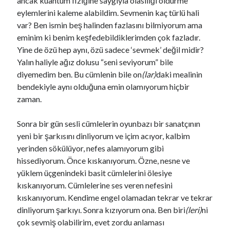
ancak kuantum fiziğine saygıyla olasılığı öldürme
Elbet bir gün buluşacağız
eylemlerini kaleme alabildim. Sevmenin kaç türlü hali
Bu böyle yarım kalmayacak..
var? Ben ismin beş halinden fazlasını bilmiyorum ama
eminim ki benim keşfedebildiklerimden çok fazladır.
Yine de özü hep aynı, özü sadece ‘sevmek’ değil midir?
selda tokat
@seldatokat
bulduğunuz carrefourlardan bulabildiğiniz sava'ları alın.
Yalın haliyle ağız dolusu “seni seviyorum” bile
üzgünüm.
diyemedim ben. Bu cümlenin bile on
(lar)
daki mealinin
bendekiyle aynı olduğuna emin olamıyorum hiçbir
1
X
zaman.
Fulsen Türker
@fulsfulss
·
1 Ağu
Sonra bir gün sesli cümlelerin oyunbazı bir sanatçının
George Sand.
yeni bir şarkısını dinliyorum ve içim acıyor, kalbim
- Bu kahve bizi kesmez, rakıya geçelim mi?
yerinden sökülüyor, nefes alamıyorum gibi
Çağla Özden
@parmesankedisi
hissediyorum. Önce kıskanıyorum. Özne, nesne ve
Bir düşünürle ya da yazarla kahve içme hakkınız olsa
yüklem üçgenindeki basit cümlelerini ölesiye
kimi seçerdiniz ve ilk sorunuz ne olurdu?
kıskanıyorum. Cümlelerine ses veren nefesini
kıskanıyorum. Kendime engel olamadan tekrar ve tekrar
1
X
dinliyorum şarkıyı. Sonra kızıyorum ona. Ben biri
(leri)
ni
çok sevmiş olabilirim, evet zordu anlaması
Fulsen Türker
@fulsfulss
·
28 Tem