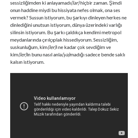
sessizliğimden ki anlayamadı
(lar)
hiçbir zaman. Şimdi
17 yaşımdan bu yana hayatımın en ayık 6 ayını
geçirdim[¹]. Bu zaman diliminde 2 şey öğrendim:
onun haddine miydi bu hissiyata nefes olmak, ona ses
1- İçki içmeden yaşayabiliyormuşum (el titremesi, ter
vermek? Sussun istiyorum, bu şarkıyı dinleyen herkes ne
boşalması, sinir patlaması vb. olmadan).
2- Bu kadar ayık olmayı hiç sevmedim, mutsuzum.
dinlediğini unutsun istiyorum, dünya üzerindeki varlığı
silinsin istiyorum. Bu şarkı çaldıkça kendimi metropol
[¹] Bahsi geçen süre: 27 yıl
meydanlarında çırılçıplak hissediyorum. Sessizliğim,
3
X
suskunluğum, kim
(ler)
i ne kadar çok sevdiğim ve
kim
(ler)
in bunu nasıl anla
(ya)
madığı sadece bende saklı
Fulsen Türker
@fulsfulss
·
27 Tem
kalsın istiyorum.
Yirmi boş bira şişesini bakkala götürüp buz gibi iki bira
ile eve döndüğümüz günler düştü aklıma, ne gerek varsa.
Bornova merkezden bildiriyorum: Çalışan bir DOA makinesi
yok, yerleştirilen makinelere bakanlık onayı bekleniyor +++
DOA
@doagovtr
Önemli bilgilendirme!
DOA İade Makineleri ve İade Noktaları’nda teşvik bedeli
değişmemiştir!
DOA logolu her içecek ambalajı 1 TL teşvik bedeli
kazandırmaktadır.