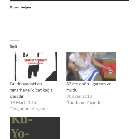
Bunu beğen:
Resmi DOA sosyal medya hesapları veya
http://doa.gov.tr adresi dışında yapılan açıklamalara
itibar etmeyiniz.
1
3
X
Daha fazla yükle
İlgili
Arama
Bu dünyadaki en
32’me doğru, garson ve
tımarhanelik icat kağıt
mutlu..
paradır
30 Ekim 2013
19 Mart 2013
"İtirafname" içinde
"Düşününce" içinde
Üst veri
Oturum aç
Kayıt akışı
Yorum akışı