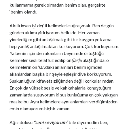
kullanmama gerek olmadan benim olan, gerçekte
‘benim’ olandı.
Haberdar Olun
Akıllı insan işi değil kelimelerle uğraşmak. Ben de gün
günden aklımı yitiriyorum belki de. Her zaman
E-mail adresi:
yinelediğim gibi anlaşılmak gibi bir kaygım yok ama
hep yanlış anlaşılmaktan korkuyorum. Çok korkuyorum.
Ya benim içimden akanların beynimde örtüştüğü
kelimeler sesli telaffuz edilip on
(lar)
a ulaştığında, o
kelimelerin on
(lar)
daki anlamları benim içimden
akanlardan başka bir şeyle eşleşir diye korkuyorum.
Suskunluğum kifayetsizliğimden değil korkularımdan.
En çok da yüksek sesle ve kahkahalarla konuştuğum
280 Karakter
zamanlarda susuyorum ki suskunluğuma en çok yakışan
maske bu. Aynı kelimelere aynı anlamları verdiğimizden
Fulsen Türker
Takip Et
emin olamıyorum hiçbir zaman.
Kadının biri (ara sıra) çabaladı...
Ağız dolusu
“seni seviyorum”
bile diyemedim ben,
Fulsen Türker
@fulsfulss
·
4 Ağu