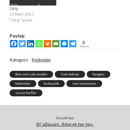
WordPress.org
Giriş
13 Mart 2013
"Giriş" içinde
Paylaş:
0
Shares
Kategori:
Kelimeler
Ben seni çok sevdim
Cem Adrian
kavgam
kelimeler
kıskançlık
seni seviyorum
sessiz harfler
Önceki Yazı
Bi’ ağlasam.. Bitecek her şey..