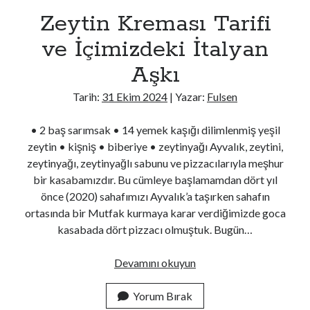
Zeytin Kreması Tarifi
ve İçimizdeki İtalyan
Son Yazılar
Aşkı
İş Arıyorum Diye Bağırmak Ayıp Mıdır?
Devren Kiralık Hayaller..
Tarih:
31 Ekim 2024
| Yazar:
Fulsen
Zeytin Kreması Tarifi ve İçimizdeki İtalyan Aşkı
Biber Çorbası Tarifi ve 80’lerde Doğmuş Çocukların 40’lı Yaşlara Dair
• 2 baş sarımsak • 14 yemek kaşığı dilimlenmiş yeşil
Dertleri *
zeytin • kişniş • biberiye • zeytinyağı Ayvalık, zeytini,
Misafir Odaları gibi Tuhaf Bir Şey
zeytinyağı, zeytinyağlı sabunu ve pizzacılarıyla meşhur
bir kasabamızdır. Bu cümleye başlamamdan dört yıl
önce (2020) sahafımızı Ayvalık’a taşırken sahafın
Son yorumlar
ortasında bir Mutfak kurmaya karar verdiğimizde goca
Devren Kiralık Hayaller..
için
Önder Güngör
kasabada dört pizzacı olmuştuk. Bugün…
Devren Kiralık Hayaller..
için
Ayşe Özden
Devren Kiralık Hayaller..
için
Seyfi
Zeytin
Devamını okuyun
Bir yalan söyledim, gerçek oldu..
için
Bircan
Kreması
Biber Çorbası Tarifi ve 80’lerde Doğmuş Çocukların 40’lı Yaşlara Dair
Tarifi
Yorum Bırak
Dertleri *
için
Öznil