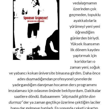
vedalaşmamın
üzerinden çok
geçmeden, topuklu
Son Yazılar
ayakkabılarla
İş Arıyorum Diye Bağırmak Ayıp Mıdır?
yürümeyi yeni yeni
Devren Kiralık Hayaller..
öğrendiğim
Zeytin Kreması Tarifi ve İçimizdeki İtalyan Aşkı
günlerden biriydi.
Biber Çorbası Tarifi ve 80’lerde Doğmuş Çocukların 40’lı Yaşlara Dair
Yüksek lisansımın
Dertleri *
ilk dönem kaydını
Misafir Odaları gibi Tuhaf Bir Şey
yaptırmak için
koridorları o
zaman yeni, soğuk
Son yorumlar
ve yabancı kokan üniversite binasına girdim. Daha önce
adını duymadığımdan profesyonel çevrelerde
Devren Kiralık Hayaller..
için
Önder Güngör
yadırgandığım danışman hocamın ders programımı
Devren Kiralık Hayaller..
için
Ayşe Özden
imzalaması için odasının önünde bekliyordum. Dakikalar
Devren Kiralık Hayaller..
için
Seyfi
saatlere döndü. Babaannem
“alışmadık götte don
Bir yalan söyledim, gerçek oldu..
için
Bircan
durmaz”
der ya zaman geçtikçe üzerime çektiğim laciler
Biber Çorbası Tarifi ve 80’lerde Doğmuş Çocukların 40’lı Yaşlara Dair
Dertleri *
için
Öznil
bana dar gelmeye başladı. En sonunda ceketi çıkartıp,