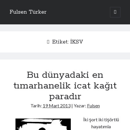
Fulsen Türker
ana
menüyü
Yan
aç
İçerdekiler
Menü
Apolitik
Etiket:
İKSV
Bavul Dergi
Düşününce
Eski Kelamlar
Genel
Bu dünyadaki en
Giriş
Hatıra
tımarhanelik icat kağıt
Hikaye
paradır
İtirafname
Kategorisiz
Tarih:
19 Mart 2013
| Yazar:
Fulsen
Kelimeler
Sanat İşleri
İki şort iki tişörtlü
Uncategorized
hayatımla
Yemek Bloğu Değil