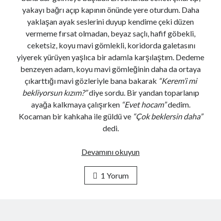
yakayı bağrı açıp kapının önünde yere oturdum. Daha
yaklaşan ayak seslerini duyup kendime çeki düzen
Haberdar Olun
vermeme fırsat olmadan, beyaz saçlı, hafif göbekli,
ceketsiz, koyu mavi gömlekli, koridorda galetasını
E-mail adresi:
yiyerek yürüyen yaşlıca bir adamla karşılaştım. Dedeme
benzeyen adam, koyu mavi gömleğinin daha da ortaya
çıkarttığı mavi gözleriyle bana bakarak
“Kerem’i mi
bekliyorsun kızım?”
diye sordu. Bir yandan toparlanıp
ayağa kalkmaya çalışırken
“Evet hocam”
dedim.
Kocaman bir kahkaha ile güldü ve
“Çok beklersin daha”
dedi.
Bu
Devamını okuyun
280 Karakter
dünyadaki
en
1 Yorum
Fulsen Türker
Takip Et
tımarhanelik
Kadının biri (ara sıra) çabaladı...
icat
kağıt
Fulsen Türker
@fulsfulss
·
6 Ağu