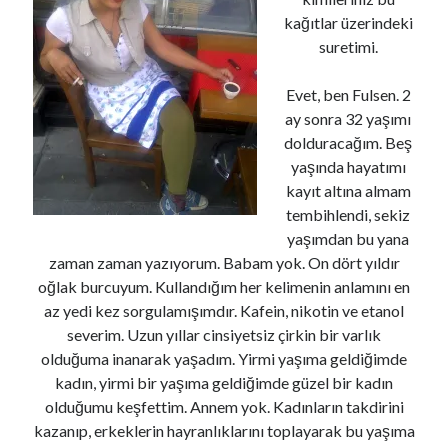
kağıtlar üzerindeki
suretimi.
Son Yazılar
Evet, ben Fulsen. 2
İş Arıyorum Diye Bağırmak Ayıp Mıdır?
ay sonra 32 yaşımı
Devren Kiralık Hayaller..
dolduracağım. Beş
Zeytin Kreması Tarifi ve İçimizdeki İtalyan Aşkı
yaşında hayatımı
Biber Çorbası Tarifi ve 80’lerde Doğmuş Çocukların 40’lı Yaşlara Dair
kayıt altına almam
Dertleri *
tembihlendi, sekiz
Misafir Odaları gibi Tuhaf Bir Şey
yaşımdan bu yana
zaman zaman yazıyorum. Babam yok. On dört yıldır
oğlak burcuyum. Kullandığım her kelimenin anlamını en
Son yorumlar
az yedi kez sorgulamışımdır. Kafein, nikotin ve etanol
Devren Kiralık Hayaller..
için
Önder Güngör
severim. Uzun yıllar cinsiyetsiz çirkin bir varlık
Devren Kiralık Hayaller..
için
Ayşe Özden
olduğuma inanarak yaşadım. Yirmi yaşıma geldiğimde
Devren Kiralık Hayaller..
için
Seyfi
kadın, yirmi bir yaşıma geldiğimde güzel bir kadın
Bir yalan söyledim, gerçek oldu..
için
Bircan
olduğumu keşfettim. Annem yok. Kadınların takdirini
Biber Çorbası Tarifi ve 80’lerde Doğmuş Çocukların 40’lı Yaşlara Dair
kazanıp, erkeklerin hayranlıklarını toplayarak bu yaşıma
Dertleri *
için
Öznil