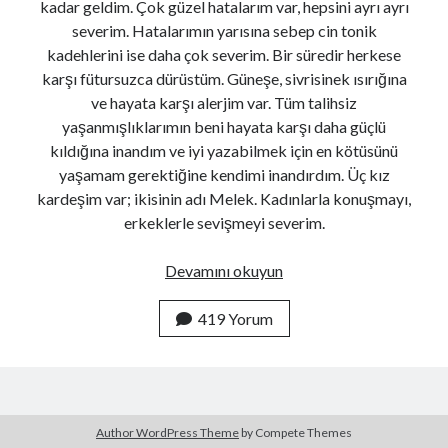
kadar geldim. Çok güzel hatalarım var, hepsini ayrı ayrı
severim. Hatalarımın yarısına sebep cin tonik
kadehlerini ise daha çok severim. Bir süredir herkese
Haberdar Olun
karşı fütursuzca dürüstüm. Güneşe, sivrisinek ısırığına
ve hayata karşı alerjim var. Tüm talihsiz
E-mail adresi:
yaşanmışlıklarımın beni hayata karşı daha güçlü
kıldığına inandım ve iyi yazabilmek için en kötüsünü
yaşamam gerektiğine kendimi inandırdım. Üç kız
kardeşim var; ikisinin adı Melek. Kadınlarla konuşmayı,
erkeklerle sevişmeyi severim.
32’me
Devamını okuyun
doğru,
garson
419 Yorum
280 Karakter
ve
mutlu..
Fulsen Türker
Takip Et
Kadının biri (ara sıra) çabaladı...
Author WordPress Theme
by Compete Themes
Fulsen Türker
@fulsfulss
·
6 Ağu