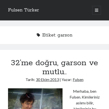
Fulsen Türker
ana
menüyü
Yan
aç
İçerdekiler
Menü
Apolitik
Etiket:
garson
Bavul Dergi
Düşününce
Eski Kelamlar
Genel
32’me doğru, garson ve
Giriş
Hatıra
mutlu..
Hikaye
İtirafname
Tarih:
30 Ekim 2013
| Yazar:
Fulsen
Kategorisiz
Kelimeler
Merhaba, ben
Sanat İşleri
Fulsen. Kimileriniz
Uncategorized
aslımı bilir,
Yemek Bloğu Değil
kimileriniz bu